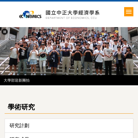
跳
到
主
要
內
容
區
大學部迎新團拍
學術研究
研究計劃