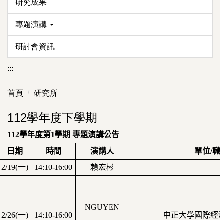
研究成果
專題演講
研討會資訊
:::
首頁
研究所
112學年度下學期
112
學年度第1
學期 專題演講公告
日期
時間
演講人
單位
/
職
2/19(
一
)
14:10-16:00
賴宏彬
NGUYEN
2/26(
一
)
14:10-16:00
中正大學國際經