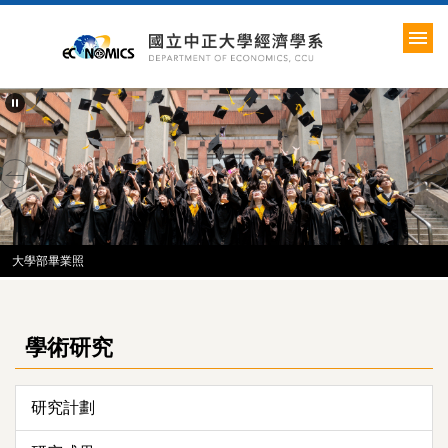
跳
到
主
要
內
容
區
大學部畢業照
學術研究
研究計劃