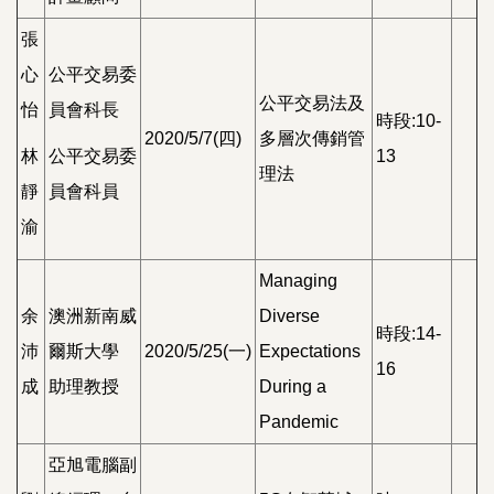
張
心
公平交易委
公平交易法及
怡
員會科長
時段:10-
2020/5/7(四)
多層次傳銷管
林
公平交易委
13
理法
靜
員會科員
渝
Managing
余
澳洲新南威
Diverse
時段:14-
沛
爾斯大學
2020/5/25(一)
Expectations
16
成
助理教授
During a
Pandemic
亞旭電腦副