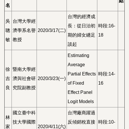
結
名
台灣的經濟成
吳
台灣大學經
長：從日治初
時段:16-
聰
濟學系名譽
2020/3/17(二)
期的婦女纏足
18
敏
教授
談起
Estimating
Average
徐
暨南大學經
Partial Effects
時段:14-
吉
濟與社會研
2020/3/23(一)
of Fixed
16
良
究院副教授
Effect Panel
Logit Models
國立臺中科
台灣廠商躍過
林
技大學國際
反傾銷稅直接
時段:10-
家
2020/4/11(六)