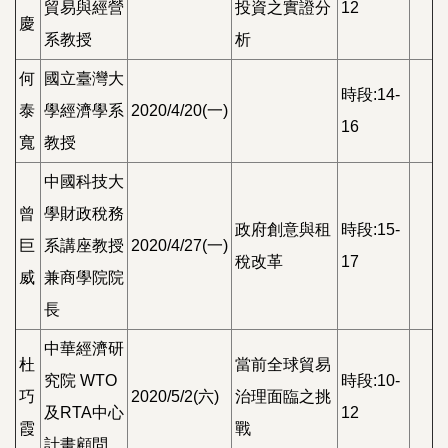
貿易與經營
投資之實證分
12
慶
系教授
析
何
國立臺灣大
時段:14-
泰
學經濟學系
2020/4/20(一)
16
寬
教授
中國科技大
曾
學財政稅務
政府創意與租
時段:15-
巨
系講座教授
2020/4/27(一)
稅改革
17
威
兼商學院院
長
中華經濟研
杜
當前全球貿易
究院 WTO
時段:10-
巧
2020/5/2(六)
治理面臨之挑
及RTA中心
12
霞
戰
計畫顧問