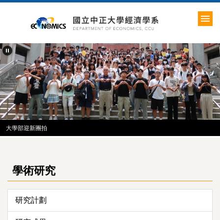
跳
到
主
要
內
容
區
大學部迎新團拍
學術研究
研究計劃