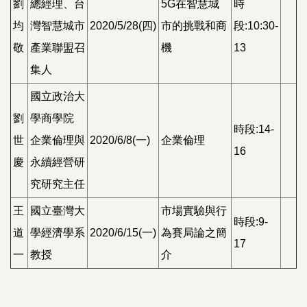
劉
總經理、台
5G在智慧城
時
均
灣智慧城市
2020/5/28(四)
市的挑戰和商
段:10:30-
敬
產業聯盟召
機
13
集人
國立政治大
劉
學商學院
時段:14-
世
企業倫理與
2020/6/8(一)
企業倫理
16
慶
永續經營研
究研究主任
王
國立臺灣大
市場實驗與行
時段:9-
道
學經濟學系
2020/6/15(一)
為賽局論之簡
17
一
教授
介