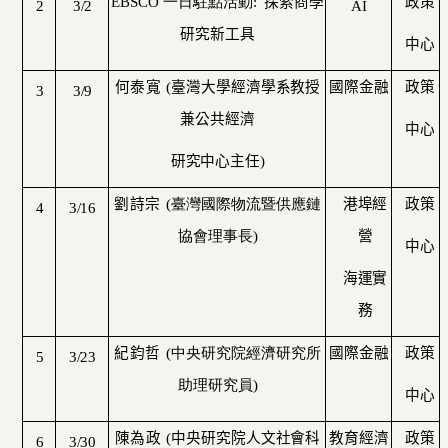
EBSCO
一日駐點活動
:
探索商學
政策
2
3/2
AI
研究新工具
中心
何泰寬
(
臺灣大學經濟學系教授
國際金融
政策
3
3/9
兼公共經濟
中心
研究中心主任
)
劉詩宗
(
臺灣國際物流暨供應鏈
港埠經
政策
4
3/16
協會理事長
)
營
中心
海運實
務
紀鈞哲
(
中央研究院經濟研究所
國際金融
政策
5
3/23
助理研究員
)
中心
陳為政
(
中央研究院人文社會科
教育經濟
政策
6
3/30