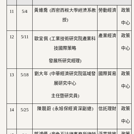
黃維喬
(
西密西根大學經濟系教
勞動經濟
政策
11
5/4
授
)
中心
產業經濟
政策
12
5/11
歐宜佩
(
工業技術研究院產業科
技國際策略
中心
發展所研究經理
)
劉大年
(
中華經濟研究院區域發
國際貿易
政策
13
5/18
展研究中心
中心
主任暨研究員
)
陳靚蔚
(
永旭保經資深副總
)
信託理財
政策
14
5/25
中心
郭鴻儀
(
房角石法律事務所律師
淨零排放
政策