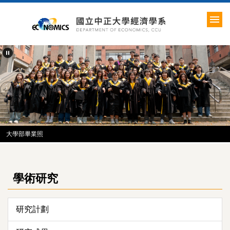
跳
到
主
要
內
容
區
大學部畢業照
學術研究
研究計劃