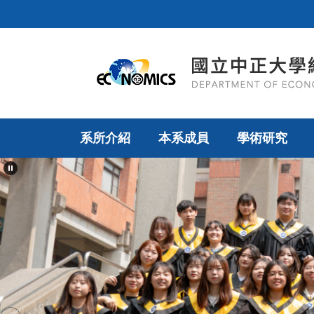
跳
到
主
要
內
容
區
系所介紹
本系成員
學術研究