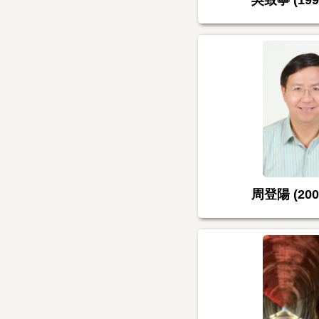
吳致寧 (199
周登陽 (200