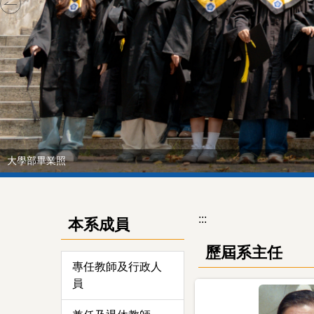
大學部畢業照
:::
本系成員
歷屆系主任
專任教師及行政人
員