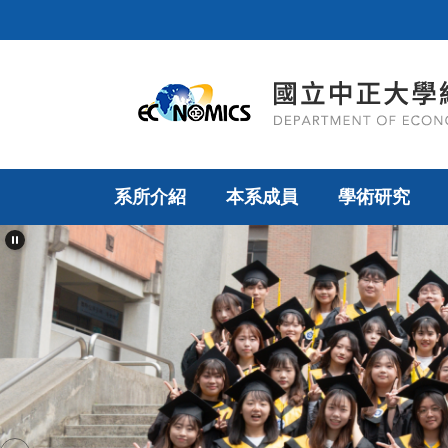
跳
到
主
要
內
容
區
系所介紹
本系成員
學術研究