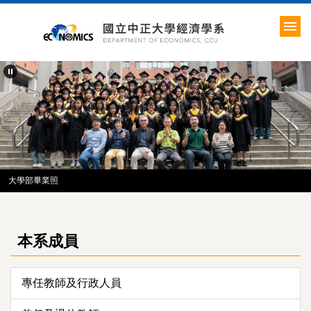
跳
到
主
要
內
容
區
大學部畢業照
本系成員
專任教師及行政人員