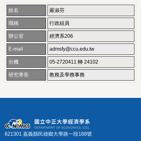
姓名
嚴淑芬
職稱
行政組員
辦公室
經濟系206
E-mail
admsfy@ccu.edu.tw
分機
05-2720411 轉 24102
研究專長
教務及學務事務
621301 嘉義縣民雄鄉大學路一段168號