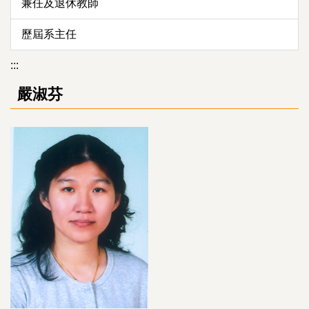
兼任及退休教師
歷屆系主任
:::
嚴淑芬