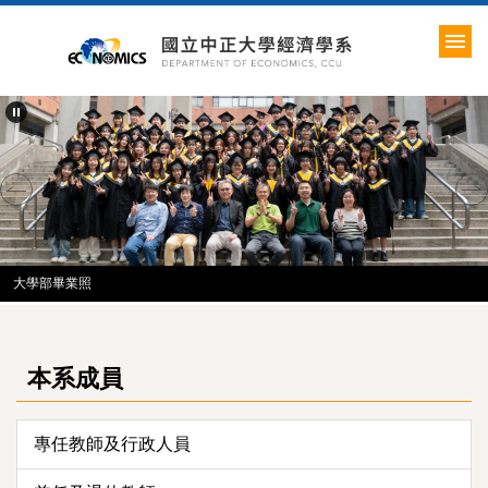
跳
到
主
要
內
容
區
大學部畢業照
本系成員
專任教師及行政人員