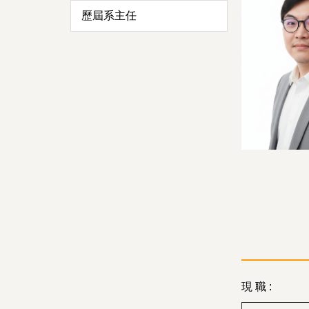
歷屆系主任
現 職 :