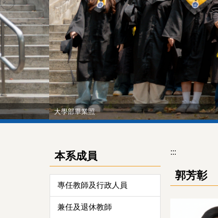
大學部畢業照
:::
本系成員
郭芳彰
專任教師及行政人員
兼任及退休教師