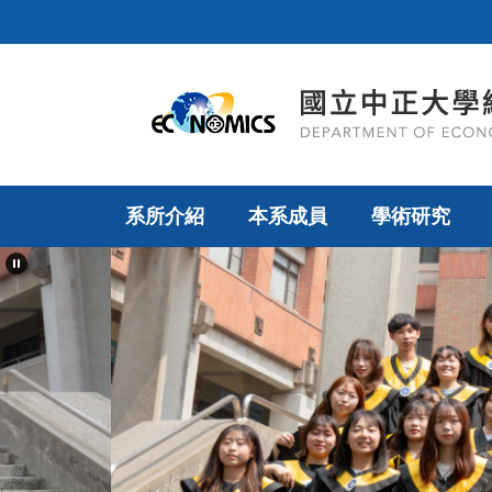
跳
到
主
要
內
容
區
系所介紹
本系成員
學術研究