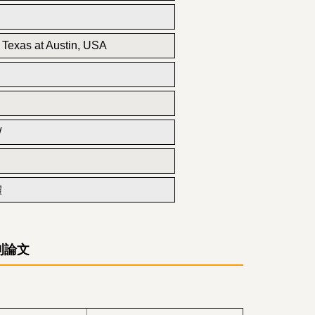
f Texas at Austin, USA
/
體
刊論文