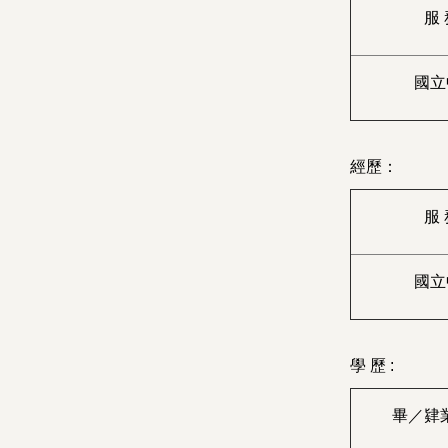
服 
國立
經歷：
服 
國立
學 歷 :
畢／肄