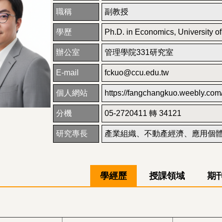
職稱
副教授
學歷
Ph.D. in Economics, University o
辦公室
管理學院331研究室
E-mail
fckuo@ccu.edu.tw
個人網站
https://fangchangkuo.weebly.com
分機
05-2720411 轉 34121
研究專長
產業組織、不動產經濟、應用個
學經歷
授課領域
期