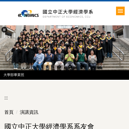
跳
到
主
要
內
容
區
大學部畢業照
:::
首頁
演講資訊
國立中正大學經濟學系系友會