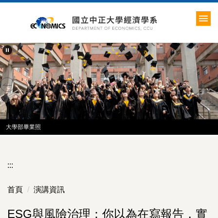
跳
到
主
要
內
容
區
大學部畢業照
:::
首頁
演講資訊
ESG與風險治理：你以為在寫報告，實