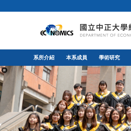
跳
到
主
要
內
容
區
系所介紹
本系成員
學術研究