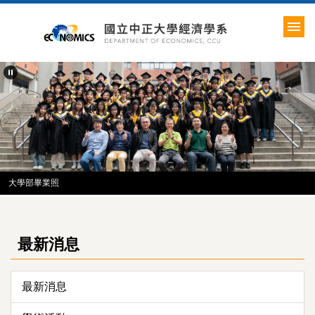
跳
到
主
要
內
容
區
大學部畢業照
最新消息
最新消息