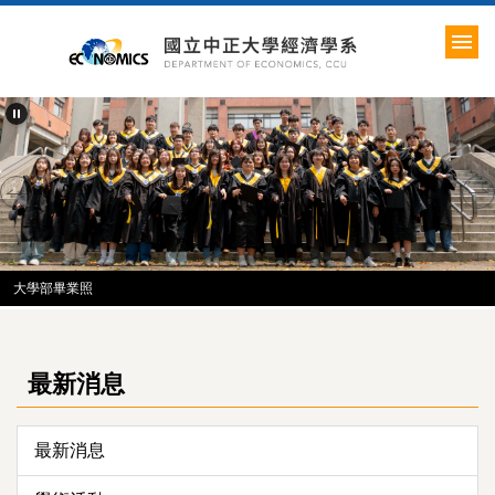
跳
到
主
要
內
容
區
大學部畢業照
最新消息
最新消息