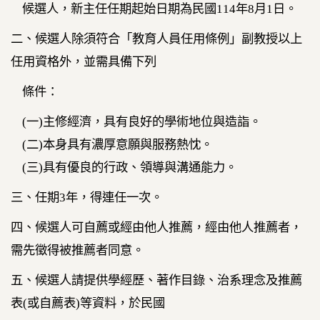
候選人，新主任任期起始日期為民國
114
年
8
月
1
日。
二、候選人除須符合「教育人員任用條例」副教授以上
任用資格外，並需具備下列
條件：
(
一
)
主修經濟，具有良好的學術地位與造詣。
(
二
)
本身具有濃厚意願與服務熱忱。
(
三
)
具有優良的行政、領導與溝通能力。
三、任期
3
年，得連任一次。
四、候選人可自薦或經由他人推薦，經由他人推薦者，
需先徵得被推薦者同意。
五、候選人請提供學經歷、著作目錄、治系理念及推薦
表
(
或自薦表
)
等資料，於民國