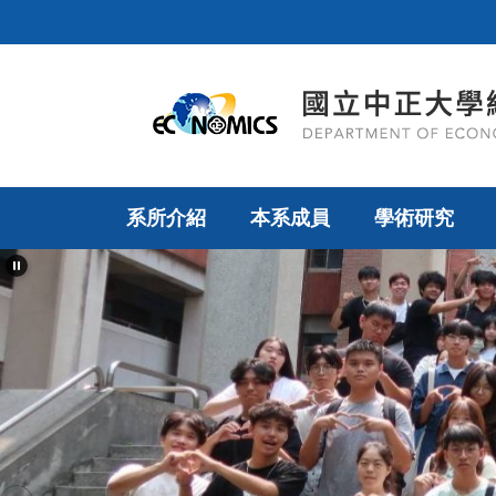
跳
到
主
要
內
容
區
系所介紹
本系成員
學術研究