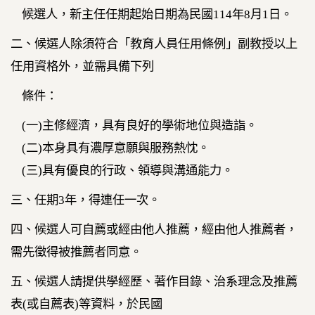
候選人，新主任任期起始日期為民國
114
年
8
月
1
日。
二、候選人除須符合「教育人員任用條例」副教授以上
任用資格外，並需具備下列
條件：
(
一
)
主修經濟，具有良好的學術地位與造詣。
(
二
)
本身具有濃厚意願與服務熱忱。
(
三
)
具有優良的行政、領導與溝通能力。
三、任期
3
年，得連任一次。
四、候選人可自薦或經由他人推薦，經由他人推薦者，
需先徵得被推薦者同意。
五、候選人請提供學經歷、著作目錄、治系理念及推薦
表
(
或自薦表
)
等資料，於民國