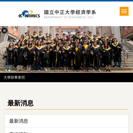
跳
到
主
要
內
容
區
大學部畢業照
最新消息
最新消息