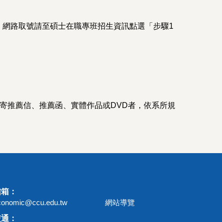
；網路取號請至碩士在職專班招生資訊點選「步驟1
郵寄推薦信、推薦函、實體作品或DVD者，依系所規
信箱：
conomic@ccu.edu.tw
網站導覽
交通：