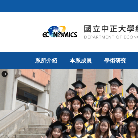
跳
到
主
要
內
容
區
系所介紹
本系成員
學術研究